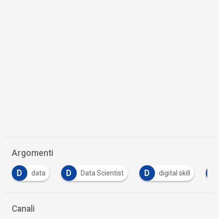
Argomenti
D
D
S
S
Data Scientist
digital skill
skill
Canali