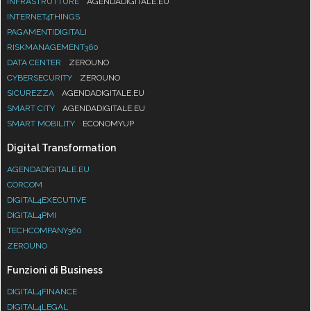
INFRASTRUTTURE
AGENDADIGITALE.EU
INTERNET4THINGS
PAGAMENTIDIGITALI
RISKMANAGEMENT360
DATA CENTER
ZEROUNO
CYBERSECURITY
ZEROUNO
SICUREZZA
AGENDADIGITALE.EU
SMART CITY
AGENDADIGITALE.EU
SMART MOBILITY
ECONOMYUP
Digital Transformation
AGENDADIGITALE.EU
CORCOM
DIGITAL4EXECUTIVE
DIGITAL4PMI
TECHCOMPANY360
ZEROUNO
Funzioni di Business
DIGITAL4FINANCE
DIGITAL4LEGAL