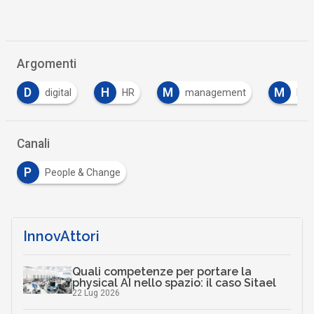
Argomenti
H
M
M
S
HR
management
Millennial
Canali
P
People & Change
InnovAttori
Quali competenze per portare la
physical AI nello spazio: il caso Sitael
22 Lug 2026