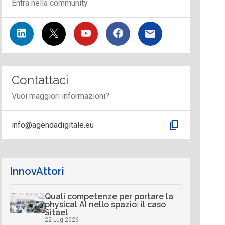
Entra nella community
Contattaci
Vuoi maggiori informazioni?
content_copy
info@agendadigitale.eu
InnovAttori
Quali competenze per portare la
physical AI nello spazio: il caso
Sitael
22 Lug 2026