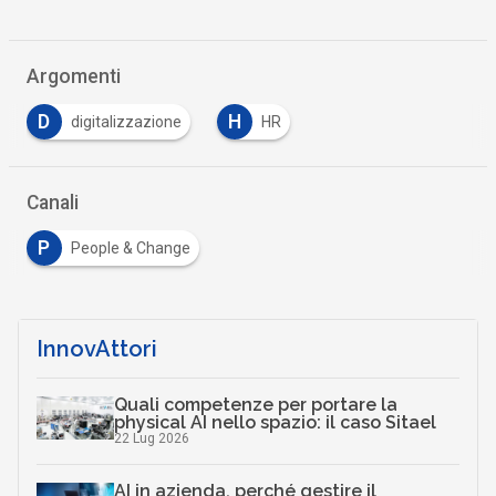
Argomenti
D
H
digitalizzazione
HR
Canali
P
People & Change
InnovAttori
Quali competenze per portare la
physical AI nello spazio: il caso Sitael
22 Lug 2026
AI in azienda, perché gestire il