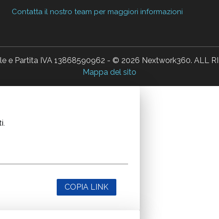
Contatta il nostro team per maggiori informazioni
ale e Partita IVA 13868590962 - © 2026 Nextwork360. AL
Mappa del sito
i.
COPIA LINK