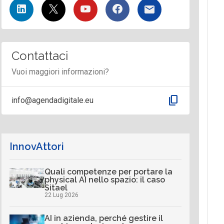
Contattaci
Vuoi maggiori informazioni?
content_copy
info@agendadigitale.eu
InnovAttori
Quali competenze per portare la
physical AI nello spazio: il caso
Sitael
22 Lug 2026
AI in azienda, perché gestire il