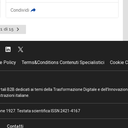
Condividi
Pagina
1 di 15
successiva
e Policy
Terms&Conditions Contenuti Specialistici
Cookie C
portali B2B dedicati ai temi della Trasformazione Digitale e dell’Innovazio
razioni italiane.
ione 1927. Testata scientifica ISSN 2421-4167
Contatti