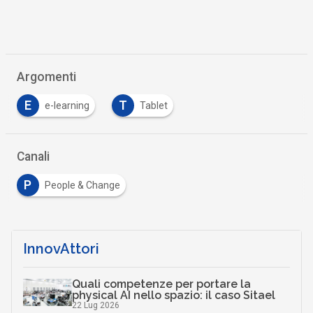
Argomenti
E
T
e-learning
Tablet
Canali
P
People & Change
InnovAttori
Quali competenze per portare la
physical AI nello spazio: il caso Sitael
22 Lug 2026