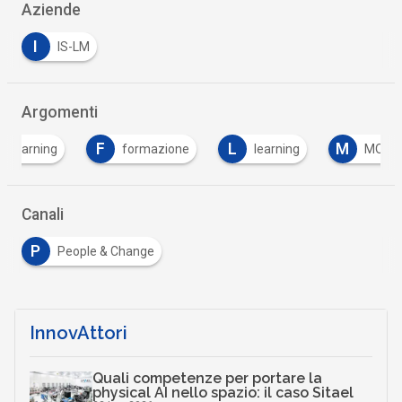
Aziende
I
IS-LM
Argomenti
F
L
M
ning
formazione
learning
MOOC
Canali
P
People & Change
InnovAttori
Quali competenze per portare la
physical AI nello spazio: il caso Sitael