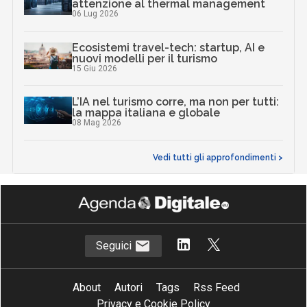
attenzione al thermal management
06 Lug 2026
Ecosistemi travel-tech: startup, AI e
nuovi modelli per il turismo
15 Giu 2026
L’IA nel turismo corre, ma non per tutti:
la mappa italiana e globale
08 Mag 2026
Vedi tutti gli approfondimenti >
Seguici
About
Autori
Tags
Rss Feed
Privacy e Cookie Policy