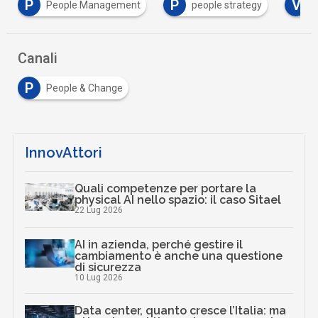
P
P
V
People Management
people strategy
valutazi
Canali
P
People & Change
InnovAttori
Quali competenze per portare la
physical AI nello spazio: il caso Sitael
22 Lug 2026
AI in azienda, perché gestire il
cambiamento è anche una questione
di sicurezza
10 Lug 2026
Data center, quanto cresce l’Italia: ma