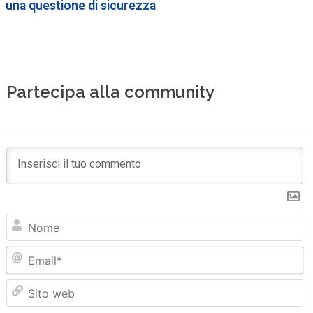
una questione di sicurezza
Partecipa alla community
N
Em
Sit
we