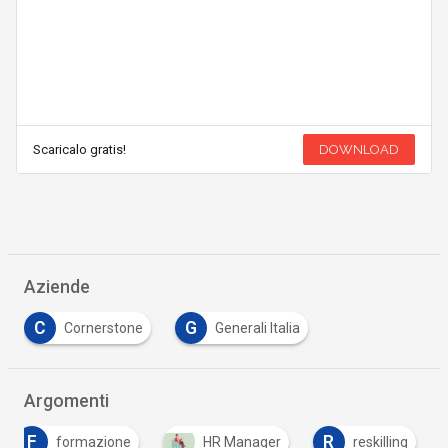
Scaricalo gratis!
DOWNLOAD
Aziende
C
G
Cornerstone
Generali Italia
Argomenti
F
R
formazione
HR Manager
reskilling