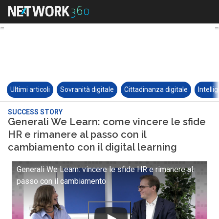
Ultimi articoli
Sovranità digitale
Cittadinanza digitale
Intelli
SUCCESS STORY
Generali We Learn: come vincere le sfide
HR e rimanere al passo con il
cambiamento con il digital learning
Generali We Learn: vincere le sfide HR e rimanere al
passo con il cambiamento