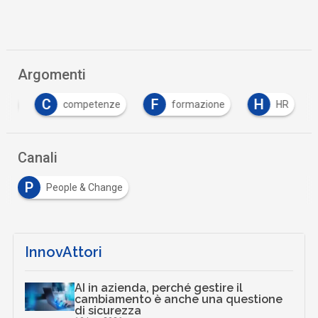
Argomenti
C
F
H
ain
competenze
formazione
HR
Canali
P
People & Change
InnovAttori
AI in azienda, perché gestire il
cambiamento è anche una questione
di sicurezza