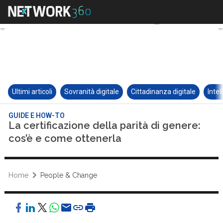
Ultimi articoli
Sovranità digitale
Cittadinanza digitale
Intel
GUIDE E HOW-TO
La certificazione della parità di genere:
cos’è e come ottenerla
Home
People & Change