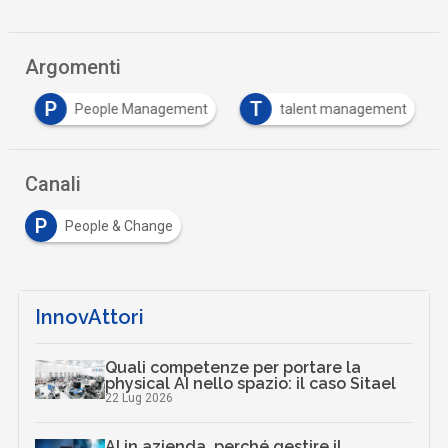
Argomenti
P
T
p
People Management
talent management
Canali
P
People & Change
InnovAttori
Quali competenze per portare la
physical AI nello spazio: il caso Sitael
22 Lug 2026
AI in azienda, perché gestire il