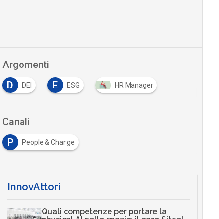
Argomenti
D
E
DEI
ESG
HR Manager
Canali
P
People & Change
InnovAttori
Quali competenze per portare la