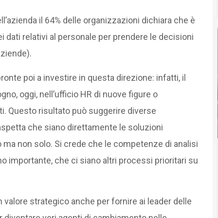
ll’azienda il 64% delle organizzazioni dichiara che è
i dati relativi al personale per prendere le decisioni
aziende).
te poi a investire in questa direzione: infatti, il
no, oggi, nell’ufficio HR di nuove figure o
ti. Questo risultato può suggerire diverse
i aspetta che siano direttamente le soluzioni
so ma non solo. Si crede che le competenze di analisi
eno importante, che ci siano altri processi prioritari su
alore strategico anche per fornire ai leader delle
 diventare veri agenti di cambiamento nelle