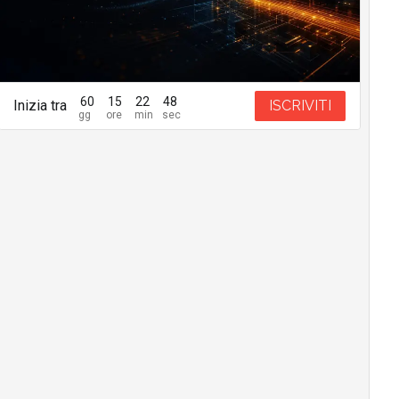
60
15
22
47
Inizia tra
ISCRIVITI