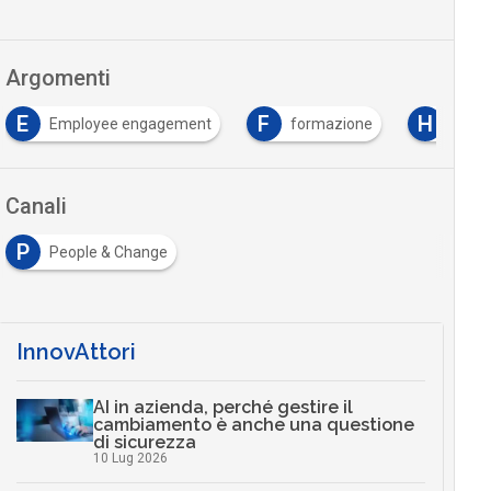
Argomenti
E
F
H
Employee engagement
formazione
HR
Canali
P
People & Change
InnovAttori
AI in azienda, perché gestire il
cambiamento è anche una questione
di sicurezza
10 Lug 2026