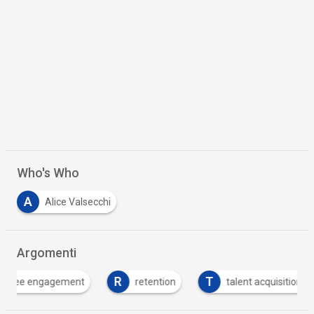
Who's Who
A
Alice Valsecchi
Argomenti
R
T
ee engagement
retention
talent acquisition