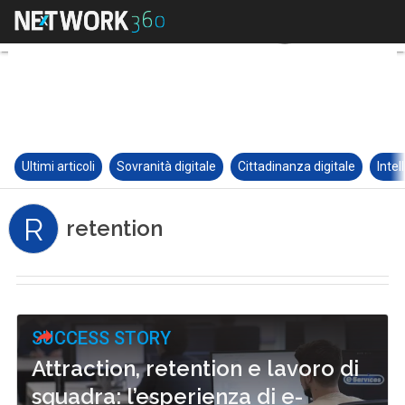
Ultimi articoli
Sovranità digitale
Cittadinanza digitale
Intel
R
retention
SUCCESS STORY
Attraction, retention e lavoro di
squadra: l’esperienza di e-