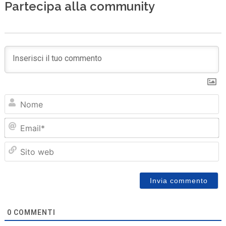
Partecipa alla community
N
Em
Sit
we
0
COMMENTI