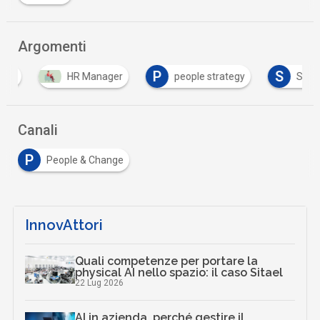
Argomenti
P
S
HR Manager
people strategy
Smart wo
Canali
P
People & Change
InnovAttori
Quali competenze per portare la
physical AI nello spazio: il caso Sitael
22 Lug 2026
AI in azienda, perché gestire il