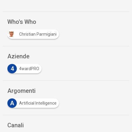
Who's Who
Christian Parmigiani
Aziende
4
4wardPRO
Argomenti
A
Artificial Intelligence
Canali