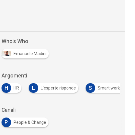
Who's Who
Emanuele Madini
Argomenti
H
L
S
HR
L'esperto risponde
Smart working
Canali
P
People & Change