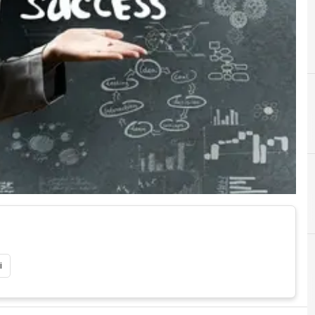
E
Emanuele Madini
i