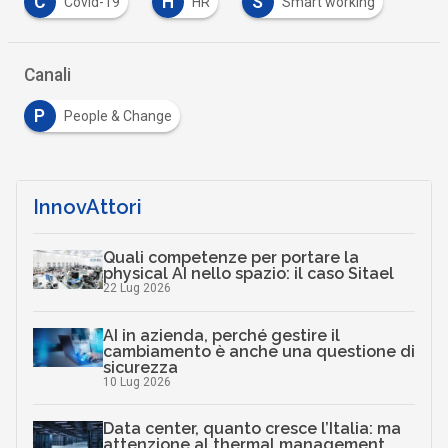
C
H
S
Covid-19
HR
Smart working
Canali
P
People & Change
InnovAttori
Quali competenze per portare la
physical AI nello spazio: il caso Sitael
22 Lug 2026
AI in azienda, perché gestire il
cambiamento è anche una questione di
sicurezza
10 Lug 2026
Data center, quanto cresce l’Italia: ma
attenzione al thermal management