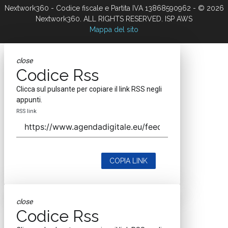
Nextwork360 - Codice fiscale e Partita IVA 13868590962 - © 2026
Nextwork360. ALL RIGHTS RESERVED. ISP AWS
Mappa del sito
close
Codice Rss
Clicca sul pulsante per copiare il link RSS negli
appunti.
RSS link
COPIA LINK
close
Codice Rss