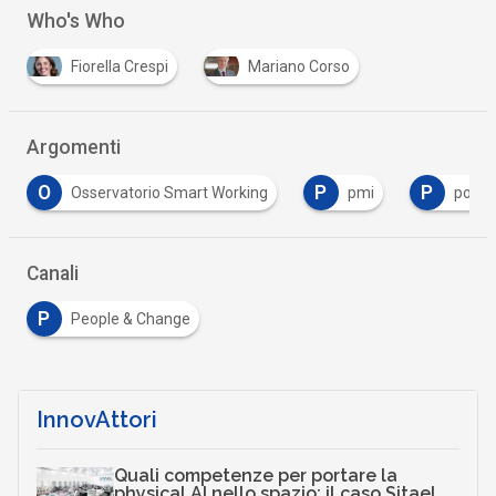
Who's Who
Fiorella Crespi
Mariano Corso
Argomenti
P
P
S
pmi
politecnico di milano
Smart workin
Canali
P
People & Change
InnovAttori
Quali competenze per portare la
physical AI nello spazio: il caso Sitael