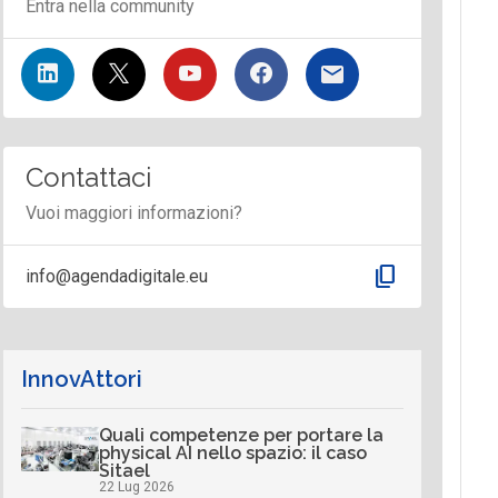
Entra nella community
Contattaci
Vuoi maggiori informazioni?
content_copy
info@agendadigitale.eu
InnovAttori
Quali competenze per portare la
physical AI nello spazio: il caso
Sitael
22 Lug 2026