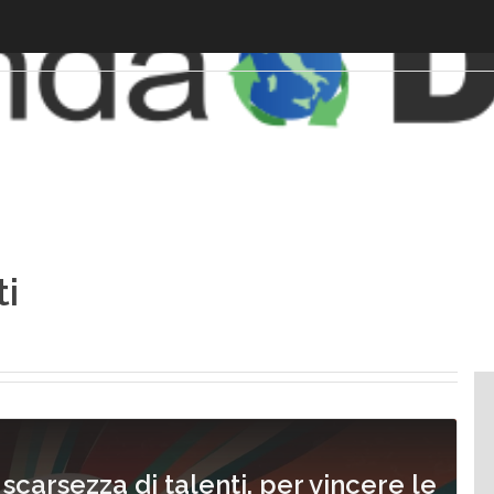
ti
carsezza di talenti, per vincere le