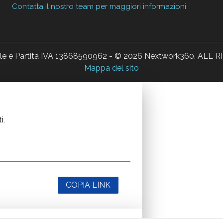
Contatta il nostro team per maggiori informazioni
ale e Partita IVA 13868590962 - © 2026 Nextwork360. AL
Mappa del sito
i.
COPIA LINK