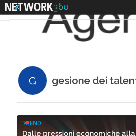
Menu
gesione dei talen
G
TREND
Dalle pressioni economiche alla s