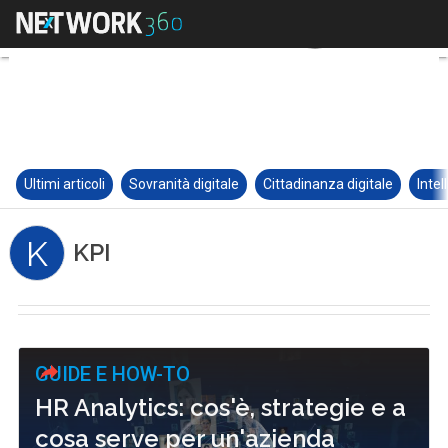
Ultimi articoli
Sovranità digitale
Cittadinanza digitale
Intel
K
KPI
GUIDE E HOW-TO
HR Analytics: cos'è, strategie e a
cosa serve per un'azienda