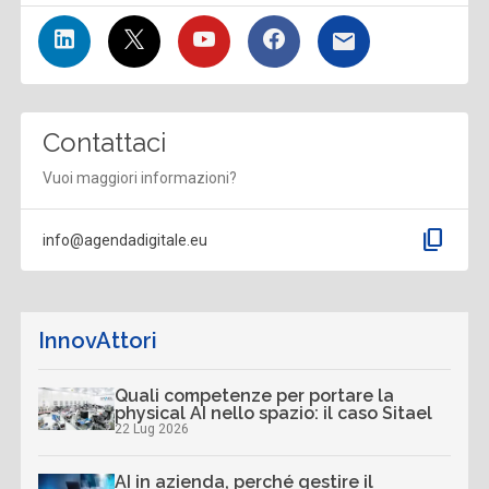
Contattaci
Vuoi maggiori informazioni?
content_copy
info@agendadigitale.eu
InnovAttori
Quali competenze per portare la
physical AI nello spazio: il caso Sitael
22 Lug 2026
AI in azienda, perché gestire il