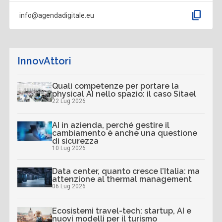
content_copy
info@agendadigitale.eu
InnovAttori
Quali competenze per portare la
physical AI nello spazio: il caso Sitael
22 Lug 2026
AI in azienda, perché gestire il
cambiamento è anche una questione
di sicurezza
10 Lug 2026
Data center, quanto cresce l’Italia: ma
attenzione al thermal management
06 Lug 2026
Ecosistemi travel-tech: startup, AI e
nuovi modelli per il turismo