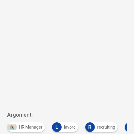
Argomenti
L
R
R
lavoro
recruiting
risorse umane