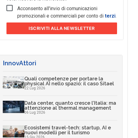
Acconsento all'invio di comunicazioni
promozionali e commerciali per conto di
terzi
.
ISCRIVITI
ALLA NEWSLETTER
InnovAttori
Quali competenze per portare la
physical AI nello spazio: il caso Sitael
22 Lug 2026
Data center, quanto cresce l’Italia: ma
attenzione al thermal management
06 Lug 2026
Ecosistemi travel-tech: startup, AI e
nuovi modelli per il turismo
15 Giu 2026