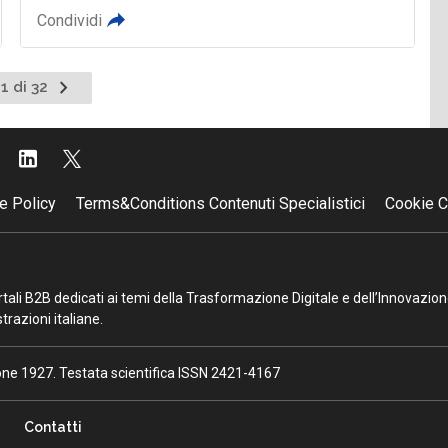
Condividi
Pagina
1 di 32
successiva
e Policy
Terms&Conditions Contenuti Specialistici
Cookie C
portali B2B dedicati ai temi della Trasformazione Digitale e dell’Innovazio
razioni italiane.
ione 1927. Testata scientifica ISSN 2421-4167
Contatti