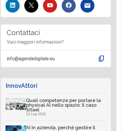
Contattaci
Vuoi maggiori informazioni?
content_copy
info@agendadigitale.eu
InnovAttori
Quali competenze per portare la
physical AI nello spazio: il caso
Sitael
22 Lug 2026
AI in azienda, perché gestire il