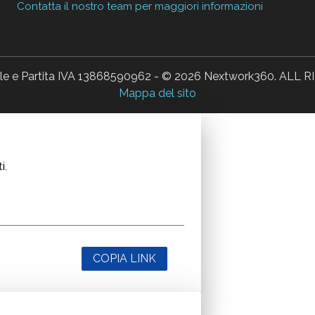
Contatta il nostro team per maggiori informazioni
ale e Partita IVA 13868590962 - © 2026 Nextwork360. AL
Mappa del sito
i.
COPIA LINK