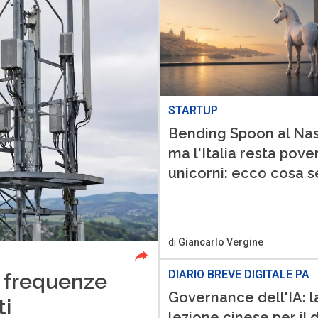
STARTUP
Bending Spoon al Na
ma l'Italia resta pove
unicorni: ecco cosa s
di
Giancarlo Vergine
DIARIO BREVE DIGITALE PA
le frequenze
Governance dell'IA: l
ti
lezione cinese per il d