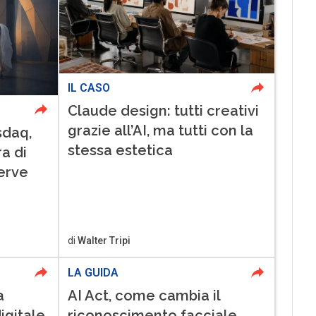
IL CASO
Claude design: tutti creativi
grazie all’AI, ma tutti con la
sdaq,
stessa estetica
ra di
erve
di
Walter Tripi
LA GUIDA
a
AI Act, come cambia il
igitale
riconoscimento facciale