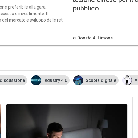
pubblico
ne preferibile alla gara,
accesso e investimento. Il
à del mercato e sviluppo delle reti
di
Donato A. Limone
ne
Industry 4.0
Scuola digitale
Videogame 